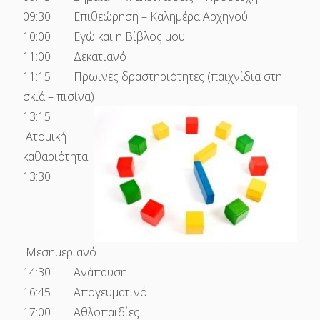
09:30 Επιθεώρηση – Καλημέρα Αρχηγού
10:00 Εγώ και η Βίβλος μου
11:00 Δεκατιανό
11:15 Πρωινές δραστηριότητες (παιχνίδια στη
σκιά – πισίνα)
13:15
Ατομική
καθαριότητα
13:30
Μεσημεριανό
14:30 Ανάπαυση
16:45 Απογευματινό
17:00 Αθλοπαιδίες