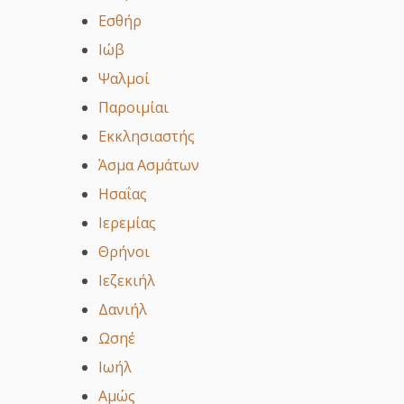
Εσθήρ
Ιώβ
Ψαλμοί
Παροιμίαι
Εκκλησιαστής
Άσμα Ασμάτων
Ησαΐας
Ιερεμίας
Θρήνοι
Ιεζεκιήλ
Δανιήλ
Ωσηέ
Ιωήλ
Αμώς