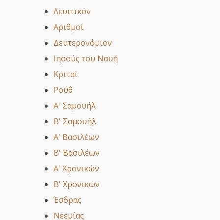
Λευιτικόν
Αριθμοί
Δευτερονόμιον
Ιησούς του Ναυή
Κριταί
Ρούθ
Α' Σαμουήλ
Β' Σαμουήλ
Α' Βασιλέων
Β' Βασιλέων
Α' Χρονικών
Β' Χρονικών
Έσδρας
Νεεμίας