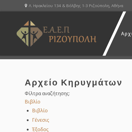
Λ. Ηρακλείου 134 & Βόλβης 1-3 Ριζούπολη, Αθήνα
Αρχ
Αρχείο Κηρυγμάτων
Φίλτρα αναζήτησης:
Βιβλίο
Βιβλίο
Γένεσις
Έξοδος