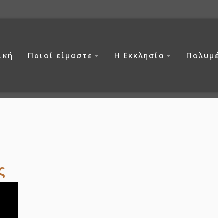
ική
Ποιοί είμαστε
Η Εκκλησία
Πολυμ
ς