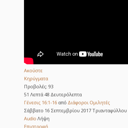
Ακούστε
Κηρύγματα
Προβολές:
93
51 Λεπτά 48 Δευτερόλεπτα
Γένεσις 16:1-16
από
Διάφοροι Ομιλητές
Σάββατο 16 Σεπτεμβρίου 2017 Τριανταφύλλου Θ
Audio
Λήψη
Επιστροφή