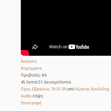
Ακούστε
Κηρύγματα
Προβολές:
84
45 Λεπτά 51 Δευτερόλεπτα
Προς Εβραίους 10:32-39
από
Κώστας Κονδύλης
Audio
Λήψη
Επιστροφή