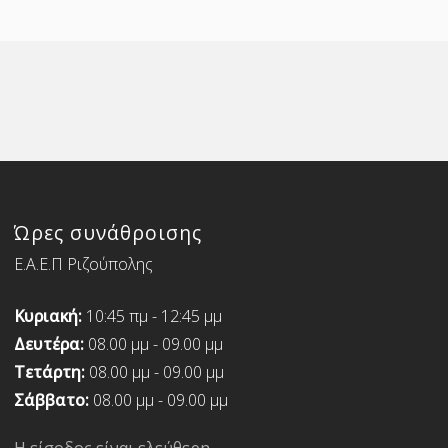
Ώρες συνάθροισης
Ε.Α.Ε.Π Ριζούπολης
Κυριακή:
10:45 πμ - 12:45 μμ
Δευτέρα:
08.00 μμ - 09.00 μμ
Τετάρτη:
08.00 μμ - 09.00 μμ
Σάββατο:
08.00 μμ - 09.00 μμ
Η είσοδος είναι ελεύθερη