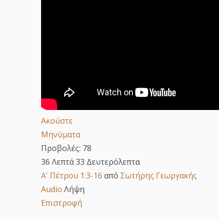
Ακούστε
Μηνύματα
Προβολές:
78
36 Λεπτά 33 Δευτερόλεπτα
Α' Πέτρου 1:3-16
από
Σωτήρης Γεωργακής
Audio
Λήψη
Επιστροφή