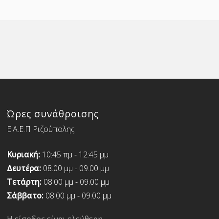
Ώρες συνάθροισης
Ε.Α.Ε.Π Ριζούπολης
Κυριακή:
10:45 πμ - 12:45 μμ
Δευτέρα:
08.00 μμ - 09.00 μμ
Τετάρτη:
08.00 μμ - 09.00 μμ
Σάββατο:
08.00 μμ - 09.00 μμ
Η είσοδος είναι ελεύθερη