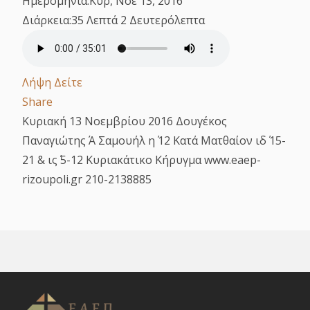
Ημερομηνία:
Κυρ, Νοε 13, 2016
Διάρκεια:
35 Λεπτά 2 Δευτερόλεπτα
Λήψη
Δείτε
Share
Κυριακή 13 Νοεμβρίου 2016 Δουγέκος
Παναγιώτης Ά Σαμουήλ η΄ 12 Κατά Ματθαίον ιδ΄ 15-
21 & ις΄ 5-12 Κυριακάτικο Κήρυγμα www.eaep-
rizoupoli.gr 210-2138885