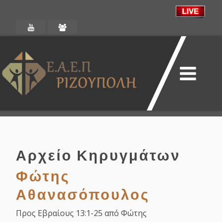
Αρχείο Κηρυγμάτων
Φώτης
Αθανασόπουλος
Προς Εβραίους 13:1-25 από Φώτης