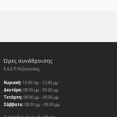
Ώρες συνάθροισης
Ε.Α.Ε.Π Ριζούπολης
Κυριακή:
10:45 πμ - 12:45 μμ
Δευτέρα:
08.00 μμ - 09.00 μμ
Τετάρτη:
08.00 μμ - 09.00 μμ
Σάββατο:
08.00 μμ - 09.00 μμ
Η είσοδος είναι ελεύθερη