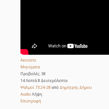
Ακούστε
Μηνύματα
Προβολές:
38
14 Λεπτά 8 Δευτερόλεπτα
Ψαλμοί 73:24-28
από
Δημήτρης Δήμου
Audio
Λήψη
Επιστροφή