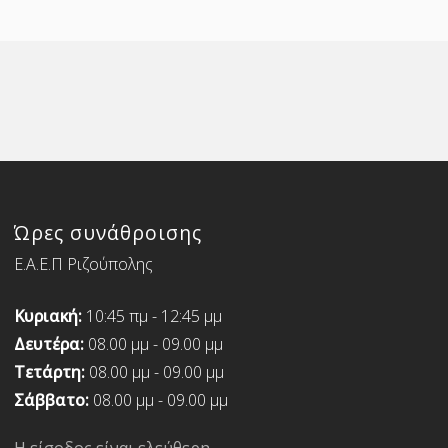
Ώρες συνάθροισης
Ε.Α.Ε.Π Ριζούπολης
Κυριακή:
10:45 πμ - 12:45 μμ
Δευτέρα:
08.00 μμ - 09.00 μμ
Τετάρτη:
08.00 μμ - 09.00 μμ
Σάββατο:
08.00 μμ - 09.00 μμ
Η είσοδος είναι ελεύθερη