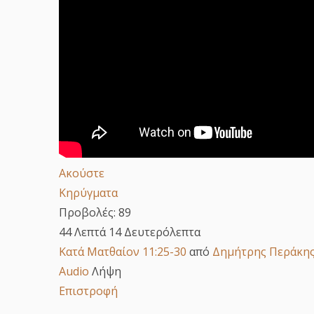
Ακούστε
Κηρύγματα
Προβολές:
89
44 Λεπτά 14 Δευτερόλεπτα
Κατά Ματθαίον 11:25-30
από
Δημήτρης Περάκη
Audio
Λήψη
Επιστροφή