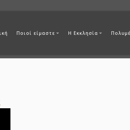
ική
Ποιοί είμαστε
Η Εκκλησία
Πολυμ
ς