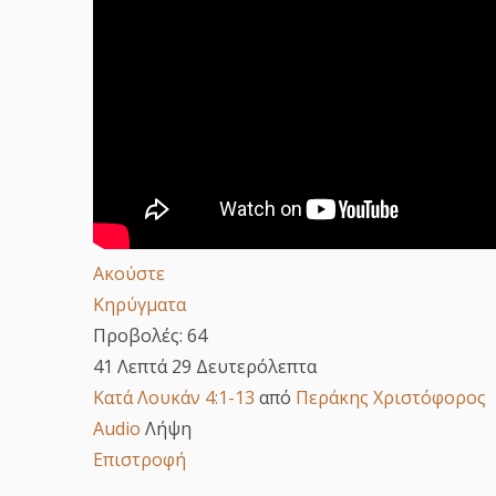
Ακούστε
Κηρύγματα
Προβολές:
64
41 Λεπτά 29 Δευτερόλεπτα
Κατά Λουκάν 4:1-13
από
Περάκης Χριστόφορος
Audio
Λήψη
Επιστροφή