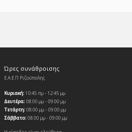
Ώρες συνάθροισης
Ε.Α.Ε.Π Ριζούπολης
Κυριακή:
10:45 πμ - 12:45 μμ
Δευτέρα:
08.00 μμ - 09.00 μμ
Τετάρτη:
08.00 μμ - 09.00 μμ
Σάββατο:
08.00 μμ - 09.00 μμ
Η είσοδος είναι ελεύθερη