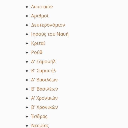
Λευιτικόν
Αριθμοί
Δευτερονόμιον
Ιησούς του Ναυή
Κριταί
Ρούθ
Α' Σαμουήλ
Β' Σαμουήλ
Α' Βασιλέων
Β' Βασιλέων
Α' Χρονικών
Β' Χρονικών
Έσδρας
Νεεμίας