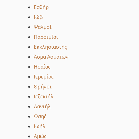
Εσθήρ
Ιώβ
Ψαλμοί
Παροιμίαι
Εκκλησιαστής
Άσμα Ασμάτων
Ησαΐας
Ιερεμίας
Θρήνοι
Ιεζεκιήλ
Δανιήλ
Ωσηέ
Ιωήλ
Αμώς