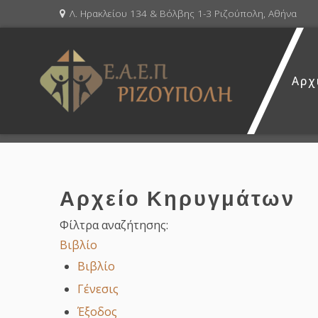
Λ. Ηρακλείου 134 & Βόλβης 1-3 Ριζούπολη, Αθήνα
Αρχ
Αρχείο Κηρυγμάτων
Φίλτρα αναζήτησης:
Βιβλίο
Βιβλίο
Γένεσις
Έξοδος