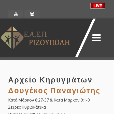
Αρχείο Κηρυγμάτων
Δουγέκος Παναγιώτης
Κατά Μάρκον 8:27-37 & Κατά Μάρκον 9:1-0
Σειρές:
Κυριακάτικα