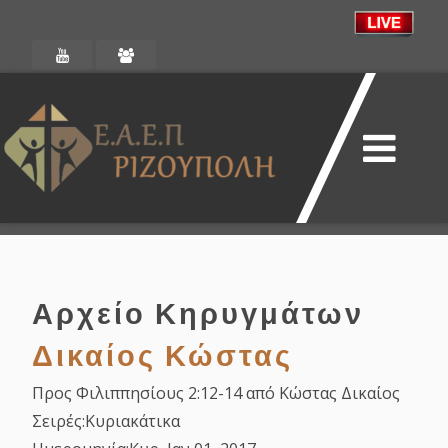
Αρχείο Κηρυγμάτων
Δικαίος Κώστας
Προς Φιλιππησίους 2:12-14 από Κώστας Δικαίος
Σειρές:
Κυριακάτικα