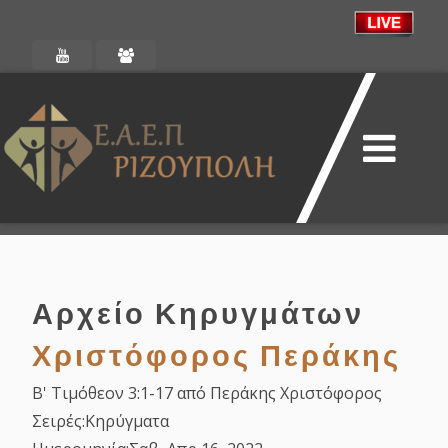
Αρχείο Κηρυγμάτων
Χριστόφορος Περάκης
Β' Τιμόθεον 3:1-17 από Περάκης Χριστόφορος
Σειρές:
Κηρύγματα